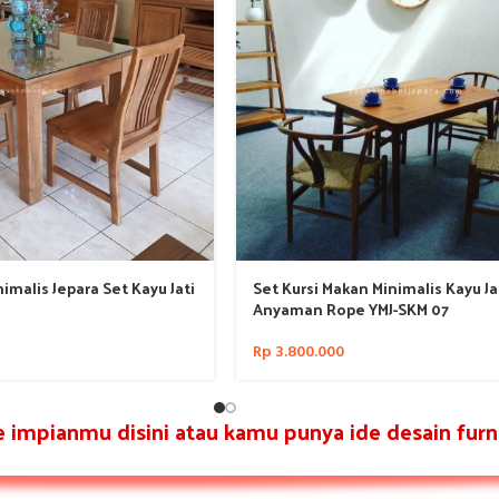
imalis Jepara Set Kayu Jati
Set Kursi Makan Minimalis Kayu Ja
Anyaman Rope YMJ-SKM 07
Rp
3.800.000
re impianmu disini atau kamu punya ide desain furni