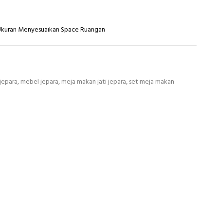
 Ukuran Menyesuaikan Space Ruangan
 jepara
,
mebel jepara
,
meja makan jati jepara
,
set meja makan