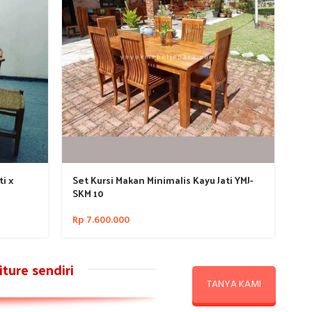
ti x
Set Kursi Makan Minimalis Kayu Jati YMJ-
Se
SKM 10
SK
Rp
7.600.000
Rp
ture sendiri
TANYA KAMI