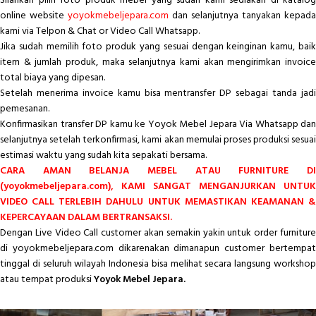
Silahkan pilih foto produk mebel yang sudah kami sediakan di katalog
online website
yoyokmebeljepara.com
dan selanjutnya tanyakan kepada
kami via Telpon & Chat or Video Call Whatsapp.
Jika sudah memilih foto produk yang sesuai dengan keinginan kamu, baik
item & jumlah produk, maka selanjutnya kami akan mengirimkan invoice
total biaya yang dipesan.
Setelah menerima invoice kamu bisa mentransfer DP sebagai tanda jadi
pemesanan.
Konfirmasikan transfer DP kamu ke Yoyok Mebel Jepara Via Whatsapp dan
selanjutnya setelah terkonfirmasi, kami akan memulai proses produksi sesuai
estimasi waktu yang sudah kita sepakati bersama.
CARA AMAN BELANJA MEBEL ATAU FURNITURE DI
(yoyokmebeljepara.com), KAMI SANGAT MENGANJURKAN UNTUK
VIDEO CALL TERLEBIH DAHULU UNTUK MEMASTIKAN KEAMANAN &
KEPERCAYAAN DALAM BERTRANSAKSI.
Dengan Live Video Call customer akan semakin yakin untuk order furniture
di yoyokmebeljepara.com dikarenakan dimanapun customer bertempat
tinggal di seluruh wilayah Indonesia bisa melihat secara langsung workshop
atau tempat produksi
Yoyok Mebel Jepara.