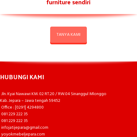
furniture sendiri
TANYA KAMI
HUBUNGI KAMI
Jln. Kyai Nawawi KM. 02 RT.20 / RW.04 Sinanggul Mlonggo
Kab. Jepara – Jawa tengah 59452
Office : [0291] 4294800
081 229 222 35
081 229 222 35
infojatijepara@gmail.com
yoyokmebeljepara.com