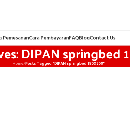
a Pemesanan
Cara Pembayaran
FAQ
Blog
Contact Us
ves: DIPAN springbed
Home
/
Posts Tagged "DIPAN springbed 180X200"