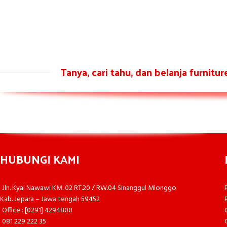
Tanya, cari tahu, dan belanja furnitu
HUBUNGI KAMI
Jln. Kyai Nawawi KM. 02 RT.20 / RW.04 Sinanggul Mlonggo
Kab. Jepara – Jawa tengah 59452
Office : [0291] 4294800
081 229 222 35