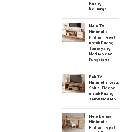
Ruang
Keluarga
Meja TV
Minimalis:
Pilihan Tepat
untuk Ruang
Tamu yang
Modern dan
Fungsional
Rak TV
Minimalis Kayu:
Solusi Elegan
untuk Ruang
Tamu Modern
Meja Belajar
Minimalis:
Pilihan Tepat