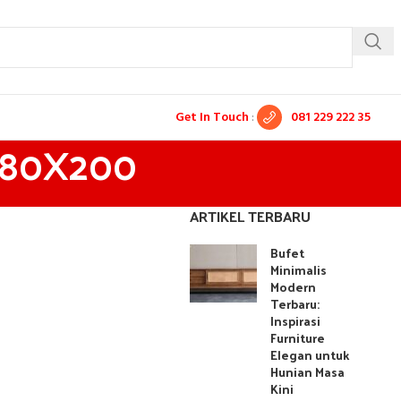
Get In Touch
:
081 229 222 35
 180X200
ARTIKEL TERBARU
Bufet
Minimalis
Modern
Terbaru:
Inspirasi
Furniture
Elegan untuk
Hunian Masa
Kini