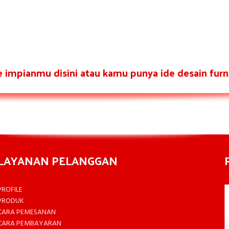
re impianmu disini atau kamu punya ide desain furni
LAYANAN PELANGGAN
PROFILE
PRODUK
CARA PEMESANAN
CARA PEMBAYARAN