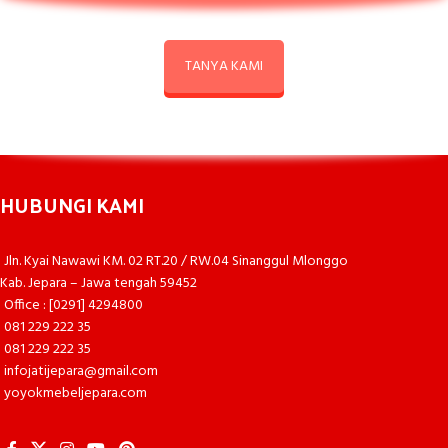
TANYA KAMI
HUBUNGI KAMI
Jln. Kyai Nawawi KM. 02 RT.20 / RW.04 Sinanggul Mlonggo
Kab. Jepara – Jawa tengah 59452
Office : [0291] 4294800
081 229 222 35
081 229 222 35
infojatijepara@gmail.com
yoyokmebeljepara.com