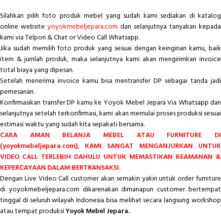
Silahkan pilih foto produk mebel yang sudah kami sediakan di katalog
online website
yoyokmebeljepara.com
dan selanjutnya tanyakan kepada
kami via Telpon & Chat or Video Call Whatsapp.
Jika sudah memilih foto produk yang sesuai dengan keinginan kamu, baik
item & jumlah produk, maka selanjutnya kami akan mengirimkan invoice
total biaya yang dipesan.
Setelah menerima invoice kamu bisa mentransfer DP sebagai tanda jadi
pemesanan.
Konfirmasikan transfer DP kamu ke Yoyok Mebel Jepara Via Whatsapp dan
selanjutnya setelah terkonfirmasi, kami akan memulai proses produksi sesuai
estimasi waktu yang sudah kita sepakati bersama.
CARA AMAN BELANJA MEBEL ATAU FURNITURE DI
(yoyokmebeljepara.com), KAMI SANGAT MENGANJURKAN UNTUK
VIDEO CALL TERLEBIH DAHULU UNTUK MEMASTIKAN KEAMANAN &
KEPERCAYAAN DALAM BERTRANSAKSI.
Dengan Live Video Call customer akan semakin yakin untuk order furniture
di yoyokmebeljepara.com dikarenakan dimanapun customer bertempat
tinggal di seluruh wilayah Indonesia bisa melihat secara langsung workshop
atau tempat produksi
Yoyok Mebel Jepara.