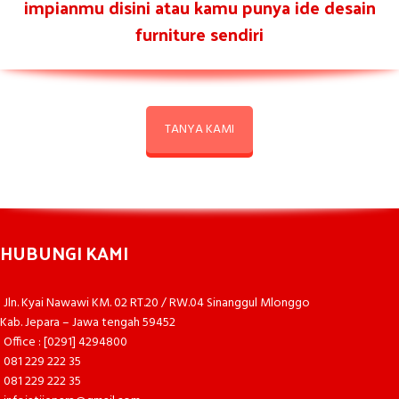
impianmu disini atau kamu punya ide desain
furniture sendiri
TANYA KAMI
HUBUNGI KAMI
Jln. Kyai Nawawi KM. 02 RT.20 / RW.04 Sinanggul Mlonggo
Kab. Jepara – Jawa tengah 59452
Office : [0291] 4294800
081 229 222 35
081 229 222 35