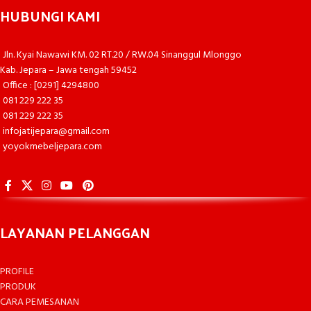
HUBUNGI KAMI
Jln. Kyai Nawawi KM. 02 RT.20 / RW.04 Sinanggul Mlonggo
Kab. Jepara – Jawa tengah 59452
Office : [0291] 4294800
081 229 222 35
081 229 222 35
infojatijepara@gmail.com
yoyokmebeljepara.com
LAYANAN PELANGGAN
PROFILE
PRODUK
CARA PEMESANAN