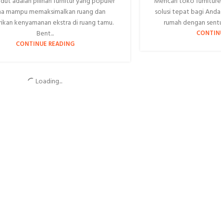
udut adalah pilihan furnitur yang populer
Mencari toko furniture
na mampu memaksimalkan ruang dan
solusi tepat bagi And
kan kenyamanan ekstra di ruang tamu.
rumah dengan sentu
Bent...
CONTIN
CONTINUE READING
o Mebel Terdekat dari
Ulasan Tok
Lokasi Saya Dimana?
Terbaik: 
Berk
 toko mebel terdekat dari lokasi Anda
auh lebih mudah berkat perkembangan
Mencari toko mebel
 dan layanan berbasis lokasi. Tanpa har...
kualitas bagus mema
CONTINUE READING
Namun, beberapa toko
ber
CONTIN