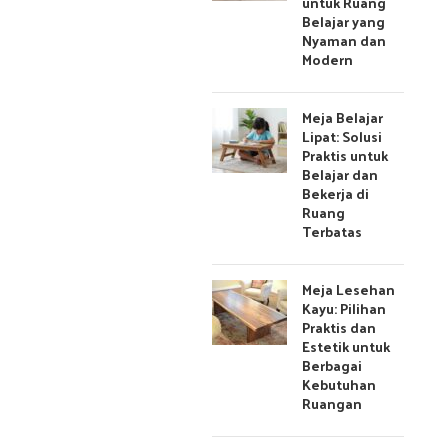
untuk Ruang
UE READING
Belajar yang
Nyaman dan
Modern
r – Kenyamanan
Meja Belajar
litas dalam Satu
Lipat: Solusi
Praktis untuk
aket
Belajar dan
Bekerja di
 pilihan ideal bagi mereka
Ruang
kenyamanan dalam ruang
Terbatas
n yang ringkas, sofa ini...
UE READING
Meja Lesehan
Kayu: Pilihan
Praktis dan
Estetik untuk
re Jepara yang
Berbagai
nawan
Kebutuhan
Ruangan
ra dikenal sebagai pusat
rkualitas tinggi yang