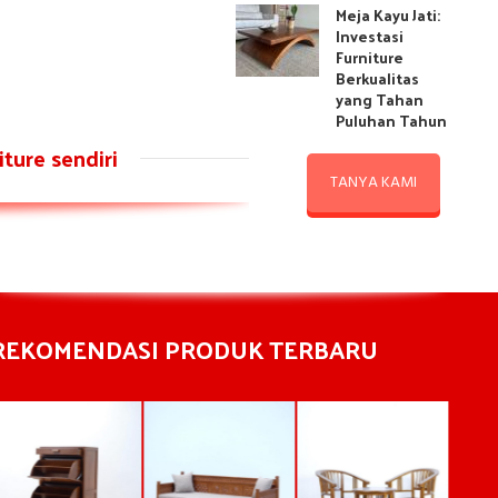
ngsionalitas. Terletak di
Meja Kayu Jati:
ta ...
Investasi
Furniture
UE READING
Berkualitas
yang Tahan
Puluhan Tahun
ture sendiri
TANYA KAMI
REKOMENDASI PRODUK TERBARU