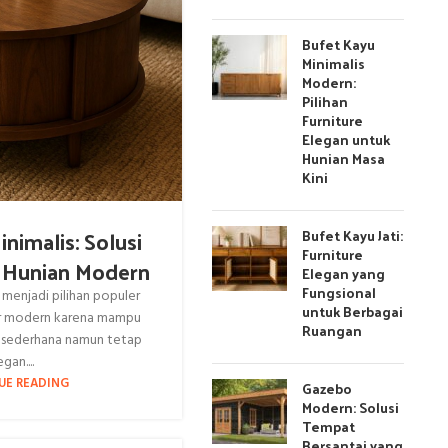
Bufet Kayu
Minimalis
Modern:
Pilihan
Furniture
Elegan untuk
Hunian Masa
Kini
nimalis: Solusi
Bufet Kayu Jati:
Furniture
 Hunian Modern
Elegan yang
Fungsional
 menjadi pilihan populer
untuk Berbagai
or modern karena mampu
Ruangan
 sederhana namun tetap
gan....
UE READING
Gazebo
Modern: Solusi
Tempat
Bersantai yang