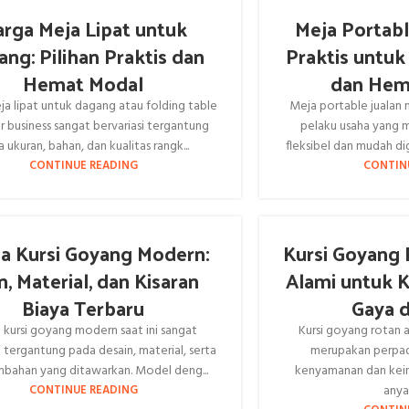
rga Meja Lipat untuk
Meja Portable
ng: Pilihan Praktis dan
Praktis untuk
Hemat Modal
dan Hem
a lipat untuk dagang atau folding table
Meja portable jualan m
or business sangat bervariasi tergantung
pelaku usaha yang 
 ukuran, bahan, dan kualitas rangk...
fleksibel dan mudah di
CONTINUE READING
CONTIN
a Kursi Goyang Modern:
Kursi Goyang 
n, Material, dan Kisaran
Alami untuk 
Biaya Terbaru
Gaya 
 kursi goyang modern saat ini sangat
Kursi goyang rotan a
i tergantung pada desain, material, serta
merupakan perpad
ambahan yang ditawarkan. Model deng...
kenyamanan dan keind
anya
CONTINUE READING