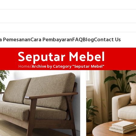
a Pemesanan
Cara Pembayaran
FAQ
Blog
Contact Us
Seputar Mebel
Home
/
Archive by Category "Seputar Mebel"