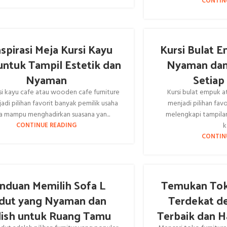
CONTIN
spirasi Meja Kursi Kayu
Kursi Bulat 
untuk Tampil Estetik dan
Nyaman dan
Nyaman
Setiap
si kayu cafe atau wooden cafe furniture
Kursi bulat empuk at
jadi pilihan favorit banyak pemilik usaha
menjadi pilihan fav
a mampu menghadirkan suasana yan...
melengkapi tampilan
k
CONTINUE READING
CONTIN
nduan Memilih Sofa L
Temukan Toko
dut yang Nyaman dan
Terdekat de
lish untuk Ruang Tamu
Terbaik dan H