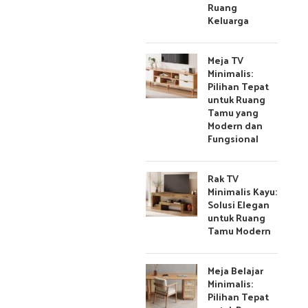
Ruang
Keluarga
Meja TV
Minimalis:
Pilihan Tepat
untuk Ruang
Tamu yang
Modern dan
Fungsional
Rak TV
Minimalis Kayu:
Solusi Elegan
untuk Ruang
Tamu Modern
Meja Belajar
Minimalis:
Pilihan Tepat