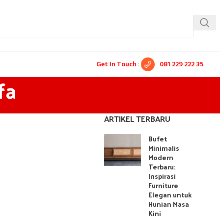
Get In Touch
:
081 229 222 35
fa
ARTIKEL TERBARU
Bufet
Minimalis
Modern
Terbaru:
Inspirasi
Furniture
Elegan untuk
Hunian Masa
Kini