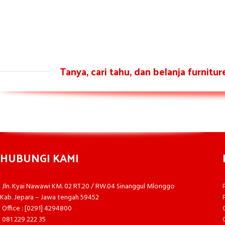
Tanya, cari tahu, dan belanja furnitu
HUBUNGI KAMI
Jln. Kyai Nawawi KM. 02 RT.20 / RW.04 Sinanggul Mlonggo
Kab. Jepara – Jawa tengah 59452
Office : [0291] 4294800
081 229 222 35