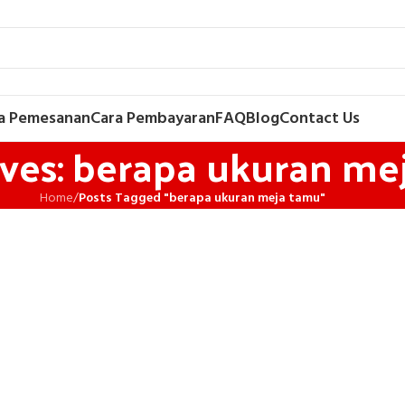
a Pemesanan
Cara Pembayaran
FAQ
Blog
Contact Us
ives: berapa ukuran me
Home
/
Posts Tagged "berapa ukuran meja tamu"