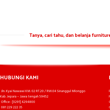
Tanya, cari tahu, dan belanja furnitu
HUBUNGI KAMI
Jln. Kyai Nawawi KM. 02 RT.20 / RW.04 Sinanggul Mlonggo
Kab. Jepara – Jawa tengah 59452
Office : [0291] 4294800
081 229 222 35