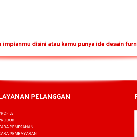
re impianmu disini atau kamu punya ide desain furni
LAYANAN PELANGGAN
PROFILE
PRODUK
CARA PEMESANAN
CARA PEMBAYARAN