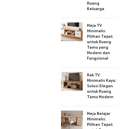
Ruang
Keluarga
Meja TV
Minimalis:
Pilihan Tepat
untuk Ruang
Tamu yang
Modern dan
Fungsional
Rak TV
Minimalis Kayu:
Solusi Elegan
untuk Ruang
Tamu Modern
Meja Belajar
Minimalis:
Pilihan Tepat