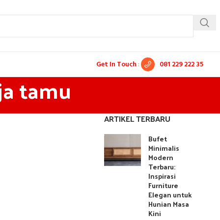
Get In Touch
:
081 229 222 35
ja tamu
ARTIKEL TERBARU
Bufet
Minimalis
Modern
Terbaru:
Inspirasi
Furniture
Elegan untuk
Hunian Masa
Kini