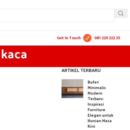
Get In Touch
:
081 229 222 35
 kaca
ARTIKEL TERBARU
Bufet
Minimalis
Modern
Terbaru:
Inspirasi
Furniture
Elegan untuk
Hunian Masa
Kini