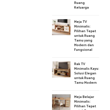
Ruang
Keluarga
Meja TV
Minimalis:
Pilihan Tepat
untuk Ruang
Tamu yang
Modern dan
Fungsional
Rak TV
Minimalis Kayu:
Solusi Elegan
untuk Ruang
Tamu Modern
Meja Belajar
Minimalis:
Pilihan Tepat