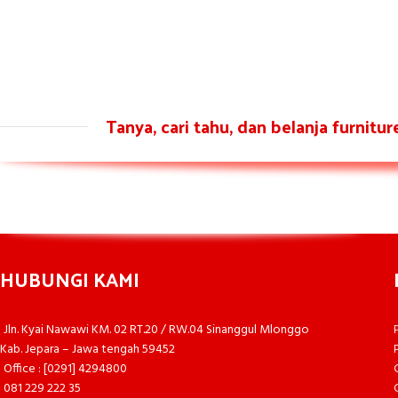
Tanya, cari tahu, dan belanja furnitu
HUBUNGI KAMI
Jln. Kyai Nawawi KM. 02 RT.20 / RW.04 Sinanggul Mlonggo
Kab. Jepara – Jawa tengah 59452
Office : [0291] 4294800
081 229 222 35