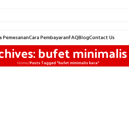
a Pemesanan
Cara Pembayaran
FAQ
Blog
Contact Us
chives: bufet minimalis
Home
/
Posts Tagged "bufet minimalis kaca"