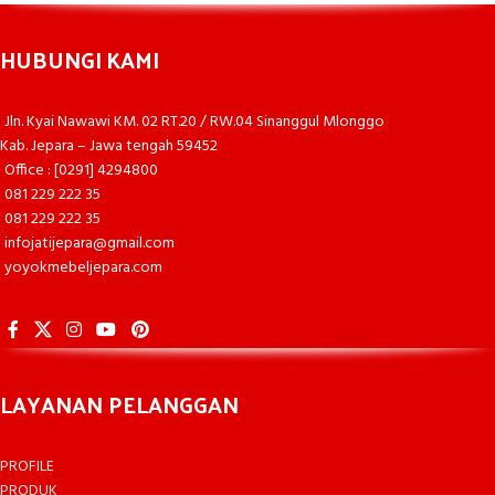
HUBUNGI KAMI
Jln. Kyai Nawawi KM. 02 RT.20 / RW.04 Sinanggul Mlonggo
Kab. Jepara – Jawa tengah 59452
Office : [0291] 4294800
081 229 222 35
081 229 222 35
infojatijepara@gmail.com
yoyokmebeljepara.com
LAYANAN PELANGGAN
PROFILE
PRODUK