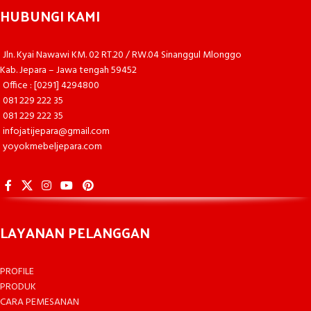
HUBUNGI KAMI
Jln. Kyai Nawawi KM. 02 RT.20 / RW.04 Sinanggul Mlonggo
Kab. Jepara – Jawa tengah 59452
Office : [0291] 4294800
081 229 222 35
081 229 222 35
infojatijepara@gmail.com
yoyokmebeljepara.com
LAYANAN PELANGGAN
PROFILE
PRODUK
CARA PEMESANAN