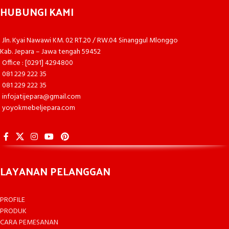
HUBUNGI KAMI
Jln. Kyai Nawawi KM. 02 RT.20 / RW.04 Sinanggul Mlonggo
Kab. Jepara – Jawa tengah 59452
Office : [0291] 4294800
081 229 222 35
081 229 222 35
infojatijepara@gmail.com
yoyokmebeljepara.com
LAYANAN PELANGGAN
PROFILE
PRODUK
CARA PEMESANAN