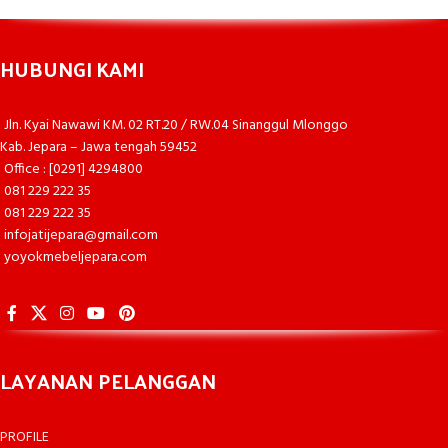
HUBUNGI KAMI
Jln. Kyai Nawawi KM. 02 RT.20 / RW.04 Sinanggul Mlonggo
Kab. Jepara – Jawa tengah 59452
Office : [0291] 4294800
081 229 222 35
081 229 222 35
infojatijepara@gmail.com
yoyokmebeljepara.com
LAYANAN PELANGGAN
PROFILE