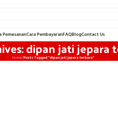
a Pemesanan
Cara Pembayaran
FAQ
Blog
Contact Us
ives: dipan jati jepara 
Home
/
Posts Tagged "dipan jati jepara terbaru"