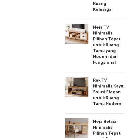
Ruang
Keluarga
Meja TV
Minimalis:
Pilihan Tepat
untuk Ruang
Tamu yang
Modern dan
Fungsional
Rak TV
Minimalis Kayu:
Solusi Elegan
untuk Ruang
Tamu Modern
Meja Belajar
Minimalis:
Pilihan Tepat