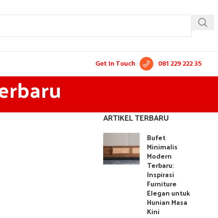
Get In Touch
:
081 229 222 35
terbaru
ARTIKEL TERBARU
Bufet
Minimalis
Modern
Terbaru:
Inspirasi
Furniture
Elegan untuk
Hunian Masa
Kini