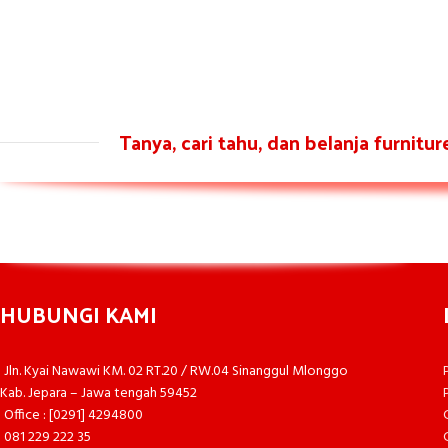
Tanya, cari tahu, dan belanja furnitu
HUBUNGI KAMI
Jln. Kyai Nawawi KM. 02 RT.20 / RW.04 Sinanggul Mlonggo
Kab. Jepara – Jawa tengah 59452
Office : [0291] 4294800
081 229 222 35