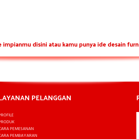
re impianmu disini atau kamu punya ide desain furni
LAYANAN PELANGGAN
PROFILE
PRODUK
CARA PEMESANAN
CARA PEMBAYARAN