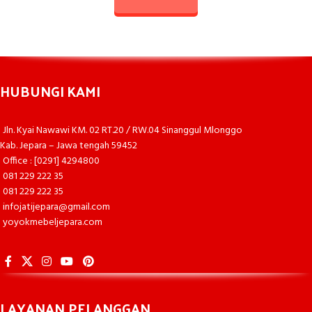
HUBUNGI KAMI
Jln. Kyai Nawawi KM. 02 RT.20 / RW.04 Sinanggul Mlonggo
Kab. Jepara – Jawa tengah 59452
Office : [0291] 4294800
081 229 222 35
081 229 222 35
infojatijepara@gmail.com
yoyokmebeljepara.com
LAYANAN PELANGGAN