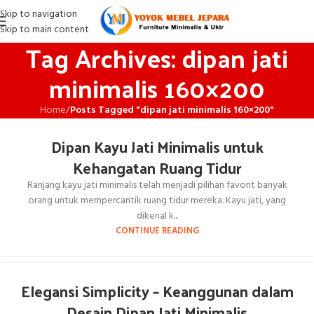
Skip to navigation
Skip to main content
Tag Archives: dipan jati
minimalis 160×200
Home
/
Posts Tagged "dipan jati minimalis 160×200"
Dipan Kayu Jati Minimalis untuk
Kehangatan Ruang Tidur
Ranjang kayu jati minimalis telah menjadi pilihan favorit banyak
orang untuk mempercantik ruang tidur mereka. Kayu jati, yang
dikenal k...
CONTINUE READING
Elegansi Simplicity – Keanggunan dalam
Desain Dipan Jati Minimalis