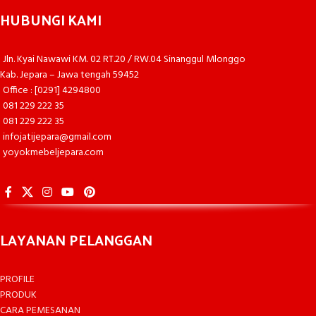
HUBUNGI KAMI
Jln. Kyai Nawawi KM. 02 RT.20 / RW.04 Sinanggul Mlonggo
Kab. Jepara – Jawa tengah 59452
Office : [0291] 4294800
081 229 222 35
081 229 222 35
infojatijepara@gmail.com
yoyokmebeljepara.com
LAYANAN PELANGGAN
PROFILE
PRODUK
CARA PEMESANAN