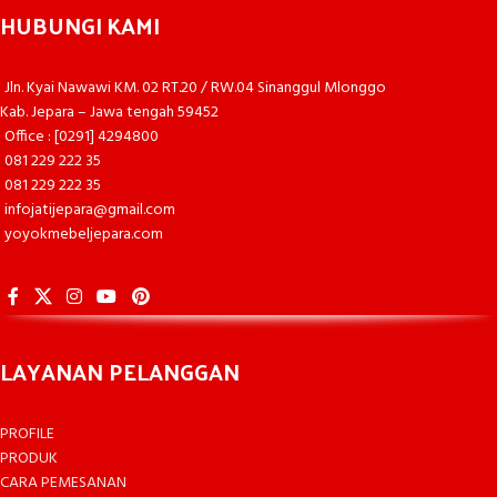
HUBUNGI KAMI
Jln. Kyai Nawawi KM. 02 RT.20 / RW.04 Sinanggul Mlonggo
Kab. Jepara – Jawa tengah 59452
Office : [0291] 4294800
081 229 222 35
081 229 222 35
infojatijepara@gmail.com
yoyokmebeljepara.com
LAYANAN PELANGGAN
PROFILE
PRODUK
CARA PEMESANAN