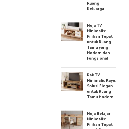
Ruang
Keluarga
Meja TV
Minimalis:
Pilihan Tepat
untuk Ruang
Tamu yang
Modern dan
Fungsional
Rak TV
Minimalis Kayu:
Solusi Elegan
untuk Ruang
Tamu Modern
Meja Belajar
Minimalis:
Pilihan Tepat