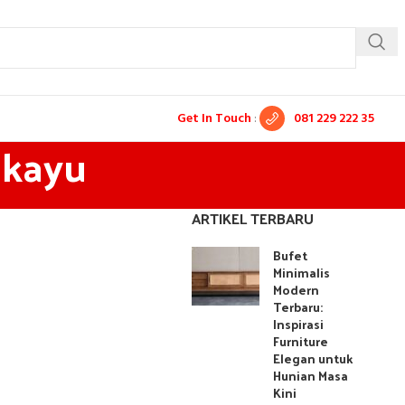
Get In Touch
:
081 229 222 35
 kayu
ARTIKEL TERBARU
Bufet
Minimalis
Modern
Terbaru:
Inspirasi
Furniture
Elegan untuk
Hunian Masa
Kini