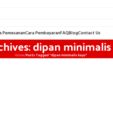
a Pemesanan
Cara Pembayaran
FAQ
Blog
Contact Us
chives: dipan minimalis
Home
/
Posts Tagged "dipan minimalis kayu"