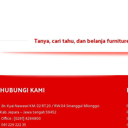
Tanya, cari tahu, dan belanja furnitu
HUBUNGI KAMI
Jln. Kyai Nawawi KM. 02 RT.20 / RW.04 Sinanggul Mlonggo
Kab. Jepara – Jawa tengah 59452
Office : [0291] 4294800
081 229 222 35