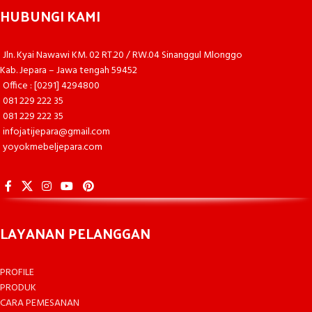
HUBUNGI KAMI
Jln. Kyai Nawawi KM. 02 RT.20 / RW.04 Sinanggul Mlonggo
Kab. Jepara – Jawa tengah 59452
Office : [0291] 4294800
081 229 222 35
081 229 222 35
infojatijepara@gmail.com
yoyokmebeljepara.com
LAYANAN PELANGGAN
PROFILE
PRODUK
CARA PEMESANAN