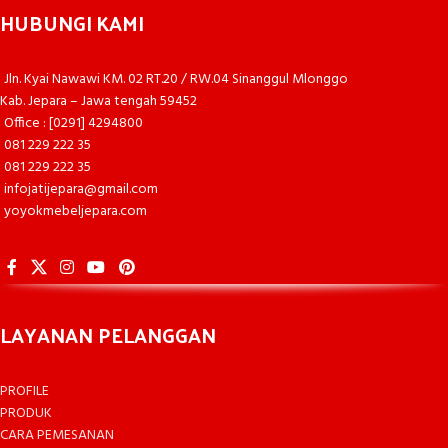
HUBUNGI KAMI
Jln. Kyai Nawawi KM. 02 RT.20 / RW.04 Sinanggul Mlonggo
Kab. Jepara – Jawa tengah 59452
Office : [0291] 4294800
081 229 222 35
081 229 222 35
infojatijepara@gmail.com
yoyokmebeljepara.com
LAYANAN PELANGGAN
PROFILE
PRODUK
CARA PEMESANAN