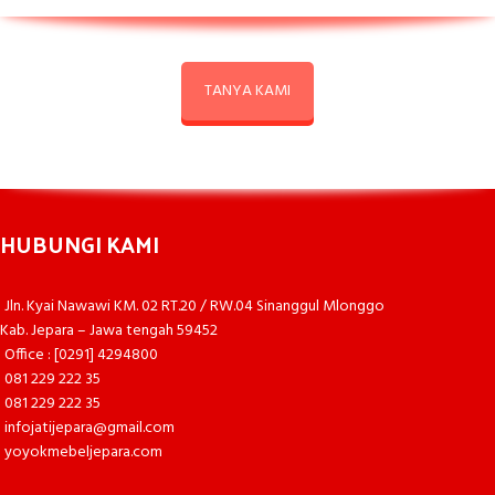
TANYA KAMI
HUBUNGI KAMI
Jln. Kyai Nawawi KM. 02 RT.20 / RW.04 Sinanggul Mlonggo
Kab. Jepara – Jawa tengah 59452
Office : [0291] 4294800
081 229 222 35
081 229 222 35
infojatijepara@gmail.com
yoyokmebeljepara.com