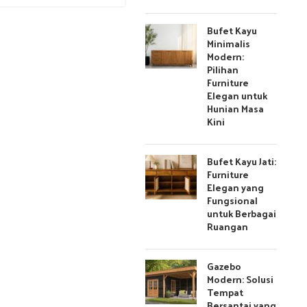
Bufet Kayu
Minimalis
Modern:
Pilihan
Furniture
Elegan untuk
Hunian Masa
Kini
Bufet Kayu Jati:
Furniture
Elegan yang
Fungsional
untuk Berbagai
Ruangan
Gazebo
Modern: Solusi
Tempat
Bersantai yang