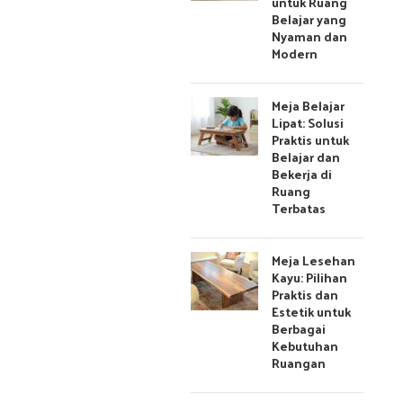
untuk Ruang
Belajar yang
Nyaman dan
Modern
Meja Belajar
Lipat: Solusi
Praktis untuk
Belajar dan
Bekerja di
Ruang
Terbatas
Meja Lesehan
Kayu: Pilihan
Praktis dan
Estetik untuk
Berbagai
Kebutuhan
Ruangan