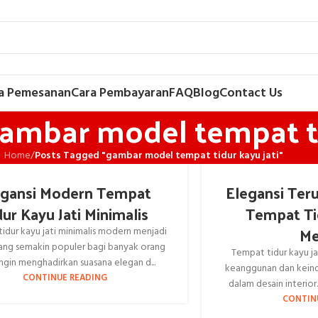
a Pemesanan
Cara Pembayaran
FAQ
Blog
Contact Us
gambar model tempat ti
Home
/
Posts Tagged "gambar model tempat tidur kayu jati"
egansi Modern Tempat
Elegansi Teru
dur Kayu Jati Minimalis
Tempat Tid
M
idur kayu jati minimalis modern menjadi
yang semakin populer bagi banyak orang
Tempat tidur kayu j
ngin menghadirkan suasana elegan d...
keanggunan dan keind
CONTINUE READING
dalam desain interior. 
CONTIN