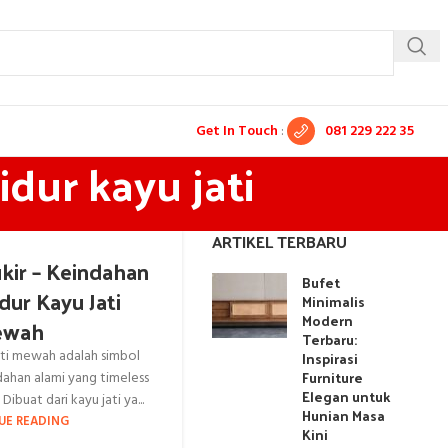
Get In Touch
:
081 229 222 35
dur kayu jati
ARTIKEL TERBARU
kir – Keindahan
Bufet
ur Kayu Jati
Minimalis
Modern
ewah
Terbaru:
ati mewah adalah simbol
Inspirasi
Furniture
ahan alami yang timeless
Elegan untuk
Dibuat dari kayu jati ya...
Hunian Masa
UE READING
Kini