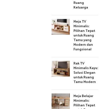
Ruang
Keluarga
Meja TV
Minimalis:
Pilihan Tepat
untuk Ruang
Tamu yang
Modern dan
Fungsional
Rak TV
Minimalis Kayu:
Solusi Elegan
untuk Ruang
Tamu Modern
Meja Belajar
Minimalis:
Pilihan Tepat