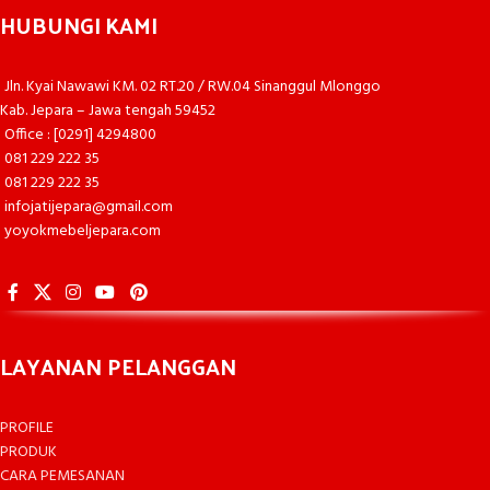
HUBUNGI KAMI
Jln. Kyai Nawawi KM. 02 RT.20 / RW.04 Sinanggul Mlonggo
Kab. Jepara – Jawa tengah 59452
Office : [0291] 4294800
081 229 222 35
081 229 222 35
infojatijepara@gmail.com
yoyokmebeljepara.com
LAYANAN PELANGGAN
PROFILE
PRODUK
CARA PEMESANAN