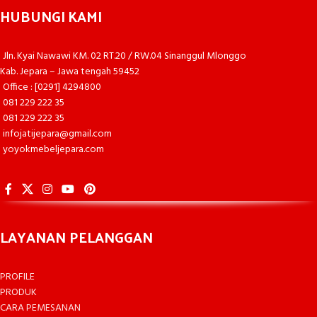
HUBUNGI KAMI
Jln. Kyai Nawawi KM. 02 RT.20 / RW.04 Sinanggul Mlonggo
Kab. Jepara – Jawa tengah 59452
Office : [0291] 4294800
081 229 222 35
081 229 222 35
infojatijepara@gmail.com
yoyokmebeljepara.com
LAYANAN PELANGGAN
PROFILE
PRODUK
CARA PEMESANAN