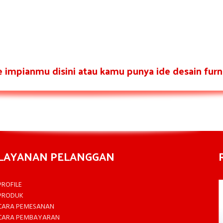
re impianmu disini atau kamu punya ide desain furni
LAYANAN PELANGGAN
PROFILE
PRODUK
CARA PEMESANAN
CARA PEMBAYARAN