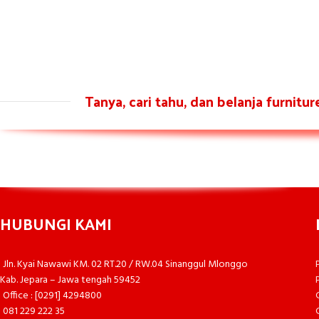
Tanya, cari tahu, dan belanja furnitu
HUBUNGI KAMI
Jln. Kyai Nawawi KM. 02 RT.20 / RW.04 Sinanggul Mlonggo
Kab. Jepara – Jawa tengah 59452
Office : [0291] 4294800
081 229 222 35