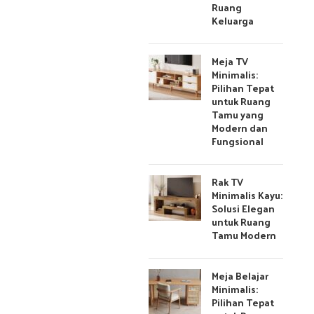
Ruang
Keluarga
Meja TV
Minimalis:
Pilihan Tepat
untuk Ruang
Tamu yang
Modern dan
Fungsional
Rak TV
Minimalis Kayu:
Solusi Elegan
untuk Ruang
Tamu Modern
Meja Belajar
Minimalis:
Pilihan Tepat