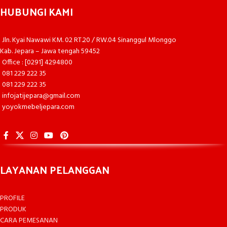
HUBUNGI KAMI
Jln. Kyai Nawawi KM. 02 RT.20 / RW.04 Sinanggul Mlonggo
Kab. Jepara – Jawa tengah 59452
Office : [0291] 4294800
081 229 222 35
081 229 222 35
infojatijepara@gmail.com
yoyokmebeljepara.com
LAYANAN PELANGGAN
PROFILE
PRODUK
CARA PEMESANAN