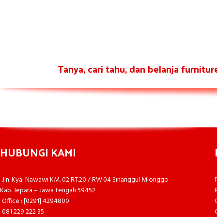
Tanya, cari tahu, dan belanja furnitu
HUBUNGI KAMI
Jln. Kyai Nawawi KM. 02 RT.20 / RW.04 Sinanggul Mlonggo
Kab. Jepara – Jawa tengah 59452
Office : [0291] 4294800
081 229 222 35