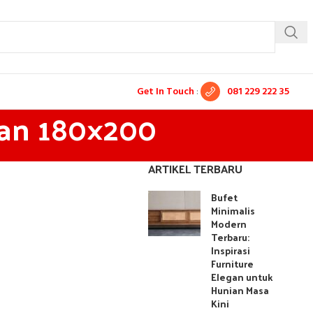
Get In Touch
:
081 229 222 35
ran 180×200
ARTIKEL TERBARU
Bufet
Minimalis
Modern
Terbaru:
Inspirasi
Furniture
Elegan untuk
Hunian Masa
Kini