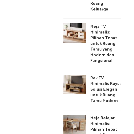
Ruang
Keluarga
Meja TV
Minimalis:
Pilihan Tepat
untuk Ruang
Tamu yang
Modern dan
Fungsional
Rak TV
Minimalis Kayu:
Solusi Elegan
untuk Ruang
Tamu Modern
Meja Belajar
Minimalis:
Pilihan Tepat