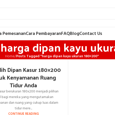
a Pemesanan
Cara Pembayaran
FAQ
Blog
Contact Us
: harga dipan kayu uku
Home
/
Posts Tagged "harga dipan kayu ukuran 180×200"
ih Dipan Kasur 180×200
uk Kenyamanan Ruang
Tidur Anda
asur berukuran 180x200 menjadi pilihan
al bagi mereka yang mengutamakan
anan dan ruang yang cukup luas dalam
tidur mere...
CONTINUE READING