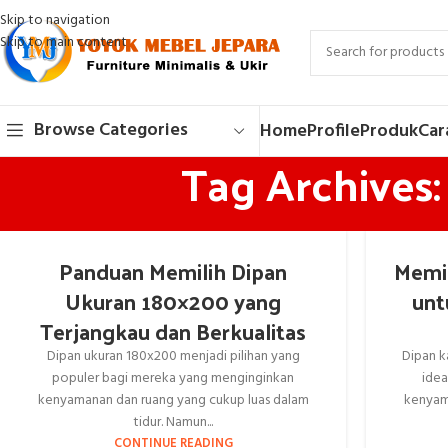
Skip to navigation
Skip to main content
Browse Categories
Home
Profile
Produk
Car
Tag Archives
Panduan Memilih Dipan
Memil
Ukuran 180×200 yang
unt
Terjangkau dan Berkualitas
Dipan ukuran 180x200 menjadi pilihan yang
Dipan k
populer bagi mereka yang menginginkan
ide
kenyamanan dan ruang yang cukup luas dalam
kenyam
tidur. Namun...
CONTINUE READING