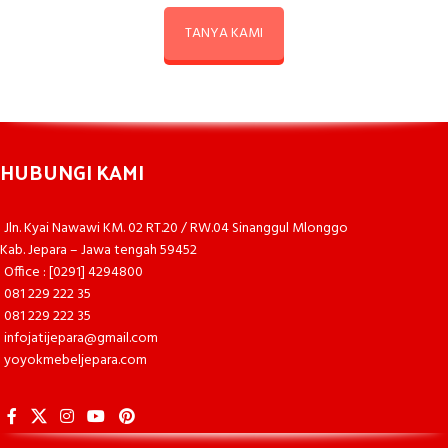
TANYA KAMI
HUBUNGI KAMI
Jln. Kyai Nawawi KM. 02 RT.20 / RW.04 Sinanggul Mlonggo
Kab. Jepara – Jawa tengah 59452
Office : [0291] 4294800
081 229 222 35
081 229 222 35
infojatijepara@gmail.com
yoyokmebeljepara.com