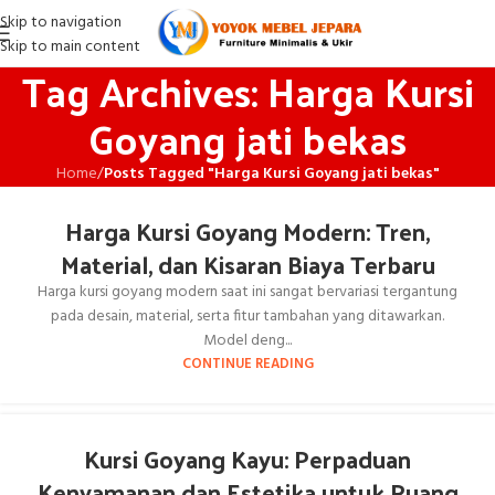
Skip to navigation
Skip to main content
Tag Archives: Harga Kursi
Goyang jati bekas
Home
/
Posts Tagged "Harga Kursi Goyang jati bekas"
Harga Kursi Goyang Modern: Tren,
Material, dan Kisaran Biaya Terbaru
Harga kursi goyang modern saat ini sangat bervariasi tergantung
pada desain, material, serta fitur tambahan yang ditawarkan.
Model deng...
CONTINUE READING
Kursi Goyang Kayu: Perpaduan
Kenyamanan dan Estetika untuk Ruang