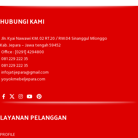
HUBUNGI KAMI
Jln. Kyai Nawawi KM. 02 RT.20 / RW.04 Sinanggul Mlonggo
Kab. Jepara – Jawa tengah 59452
Office : [0291] 4294800
081 229 222 35
081 229 222 35
infojatijepara@gmail.com
yoyokmebeljepara.com
LAYANAN PELANGGAN
PROFILE