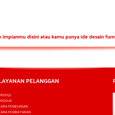
re impianmu disini atau kamu punya ide desain furni
LAYANAN PELANGGAN
PROFILE
PRODUK
CARA PEMESANAN
CARA PEMBAYARAN