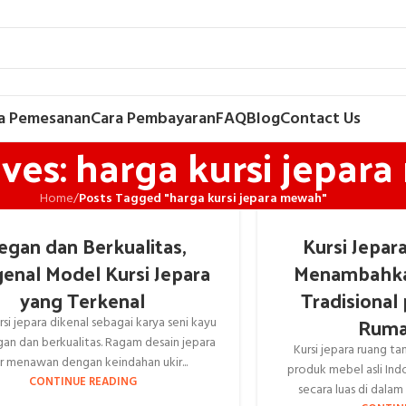
a Pemesanan
Cara Pembayaran
FAQ
Blog
Contact Us
ves: harga kursi jepar
Home
/
Posts Tagged "harga kursi jepara mewah"
egan dan Berkualitas,
Kursi Jepar
enal Model Kursi Jepara
Menambahka
yang Terkenal
Tradisional
Ruma
si jepara dikenal sebagai karya seni kayu
an dan berkualitas. Ragam desain jepara
Kursi jepara ruang t
r menawan dengan keindahan ukir...
produk mebel asli Ind
CONTINUE READING
secara luas di dalam 