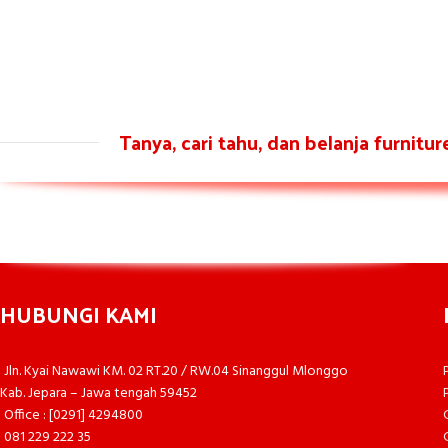
Tanya, cari tahu, dan belanja furnitu
HUBUNGI KAMI
Jln. Kyai Nawawi KM. 02 RT.20 / RW.04 Sinanggul Mlonggo
Kab. Jepara – Jawa tengah 59452
Office : [0291] 4294800
081 229 222 35