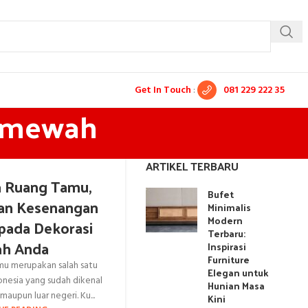
Get In Touch
:
081 229 222 35
a mewah
ARTIKEL TERBARU
a Ruang Tamu,
Bufet
n Kesenangan
Minimalis
Modern
 pada Dekorasi
Terbaru:
h Anda
Inspirasi
Furniture
amu merupakan salah satu
Elegan untuk
onesia yang sudah dikenal
Hunian Masa
maupun luar negeri. Ku...
Kini