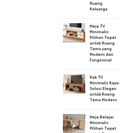
Ruang
Keluarga
Meja TV
Minimalis:
Pilihan Tepat
untuk Ruang
Tamu yang
Modern dan
Fungsional
Rak TV
Minimalis Kayu:
Solusi Elegan
untuk Ruang
Tamu Modern
Meja Belajar
Minimalis:
Pilihan Tepat