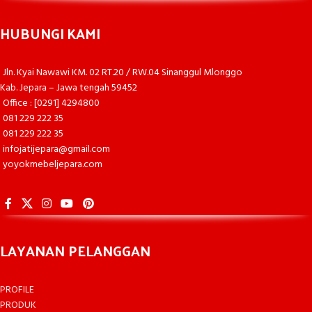
HUBUNGI KAMI
Jln. Kyai Nawawi KM. 02 RT.20 / RW.04 Sinanggul Mlonggo
Kab. Jepara – Jawa tengah 59452
Office : [0291] 4294800
081 229 222 35
081 229 222 35
infojatijepara@gmail.com
yoyokmebeljepara.com
LAYANAN PELANGGAN
PROFILE
PRODUK