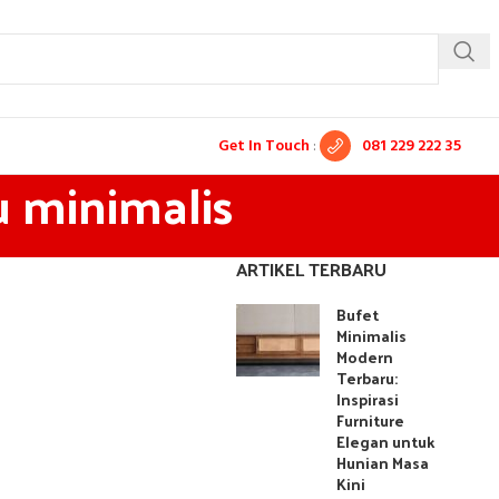
Get In Touch
:
081 229 222 35
u minimalis
ARTIKEL TERBARU
Bufet
Minimalis
Modern
Terbaru:
Inspirasi
Furniture
Elegan untuk
Hunian Masa
Kini