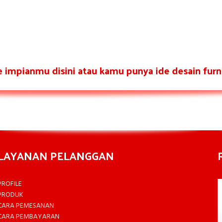
re impianmu disini atau kamu punya ide desain furni
LAYANAN PELANGGAN
PROFILE
PRODUK
CARA PEMESANAN
CARA PEMBAYARAN