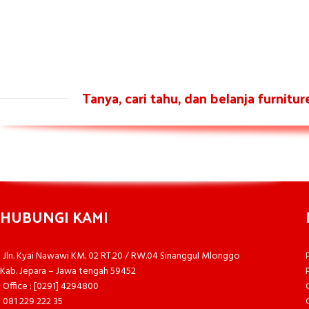
Tanya, cari tahu, dan belanja furnitu
HUBUNGI KAMI
Jln. Kyai Nawawi KM. 02 RT.20 / RW.04 Sinanggul Mlonggo
Kab. Jepara – Jawa tengah 59452
Office : [0291] 4294800
081 229 222 35