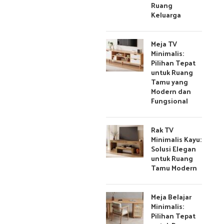
Ruang
Keluarga
Meja TV
Minimalis:
Pilihan Tepat
untuk Ruang
Tamu yang
Modern dan
Fungsional
Rak TV
Minimalis Kayu:
Solusi Elegan
untuk Ruang
Tamu Modern
Meja Belajar
Minimalis:
Pilihan Tepat