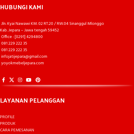
HUBUNGI KAMI
Jln. Kyai Nawawi KM. 02 RT.20 / RW.04 Sinanggul Mlonggo
Kab. Jepara – Jawa tengah 59452
Office : [0291] 4294800
081 229 222 35
081 229 222 35
infojatijepara@gmail.com
yoyokmebeljepara.com
LAYANAN PELANGGAN
PROFILE
PRODUK
CARA PEMESANAN