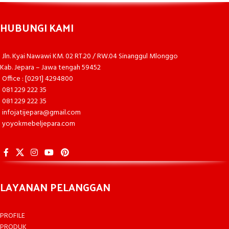
HUBUNGI KAMI
Jln. Kyai Nawawi KM. 02 RT.20 / RW.04 Sinanggul Mlonggo
Kab. Jepara – Jawa tengah 59452
Office : [0291] 4294800
081 229 222 35
081 229 222 35
infojatijepara@gmail.com
yoyokmebeljepara.com
LAYANAN PELANGGAN
PROFILE
PRODUK