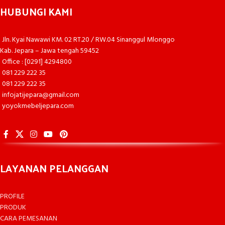
HUBUNGI KAMI
Jln. Kyai Nawawi KM. 02 RT.20 / RW.04 Sinanggul Mlonggo
Kab. Jepara – Jawa tengah 59452
Office : [0291] 4294800
081 229 222 35
081 229 222 35
infojatijepara@gmail.com
yoyokmebeljepara.com
LAYANAN PELANGGAN
PROFILE
PRODUK
CARA PEMESANAN