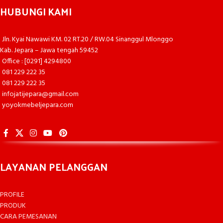
HUBUNGI KAMI
Jln. Kyai Nawawi KM. 02 RT.20 / RW.04 Sinanggul Mlonggo
Kab. Jepara – Jawa tengah 59452
Office : [0291] 4294800
081 229 222 35
081 229 222 35
infojatijepara@gmail.com
yoyokmebeljepara.com
LAYANAN PELANGGAN
PROFILE
PRODUK
CARA PEMESANAN