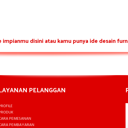
re impianmu disini atau kamu punya ide desain furni
LAYANAN PELANGGAN
PROFILE
PRODUK
CARA PEMESANAN
CARA PEMBAYARAN