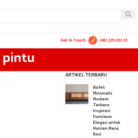
Get In Touch
:
081 229 222 35
 pintu
ARTIKEL TERBARU
Bufet
Minimalis
Modern
Terbaru:
Inspirasi
Furniture
Elegan untuk
Hunian Masa
Kini