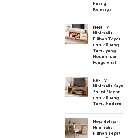
Ruang
Keluarga
Meja TV
Minimalis:
Pilihan Tepat
untuk Ruang
Tamu yang
Modern dan
Fungsional
Rak TV
Minimalis Kayu:
Solusi Elegan
untuk Ruang
Tamu Modern
Meja Belajar
Minimalis:
Pilihan Tepat