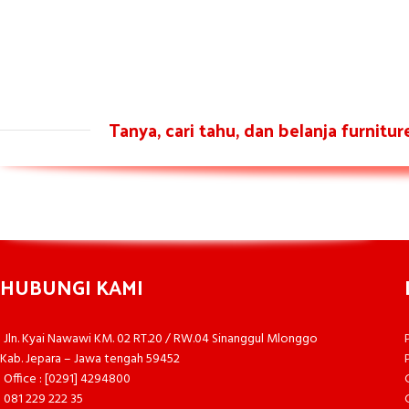
Tanya, cari tahu, dan belanja furnitu
HUBUNGI KAMI
Jln. Kyai Nawawi KM. 02 RT.20 / RW.04 Sinanggul Mlonggo
Kab. Jepara – Jawa tengah 59452
Office : [0291] 4294800
081 229 222 35