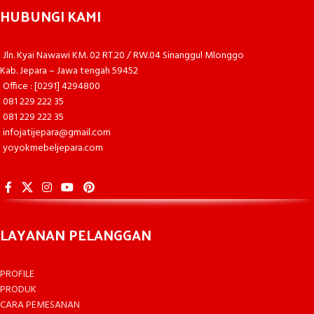
HUBUNGI KAMI
Jln. Kyai Nawawi KM. 02 RT.20 / RW.04 Sinanggul Mlonggo
Kab. Jepara – Jawa tengah 59452
Office : [0291] 4294800
081 229 222 35
081 229 222 35
infojatijepara@gmail.com
yoyokmebeljepara.com
LAYANAN PELANGGAN
PROFILE
PRODUK
CARA PEMESANAN