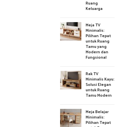
Ruang
Keluarga
Meja TV
Minimalis:
Pilihan Tepat
untuk Ruang
Tamu yang
Modern dan
Fungsional
Rak TV
Minimalis Kayu:
Solusi Elegan
untuk Ruang
Tamu Modern
Meja Belajar
Minimalis:
Pilihan Tepat