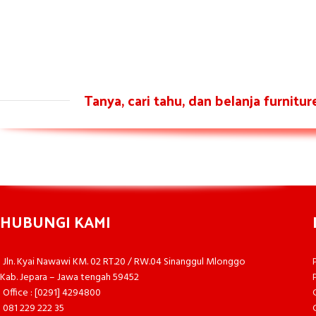
Tanya, cari tahu, dan belanja furnitu
HUBUNGI KAMI
Jln. Kyai Nawawi KM. 02 RT.20 / RW.04 Sinanggul Mlonggo
Kab. Jepara – Jawa tengah 59452
Office : [0291] 4294800
081 229 222 35