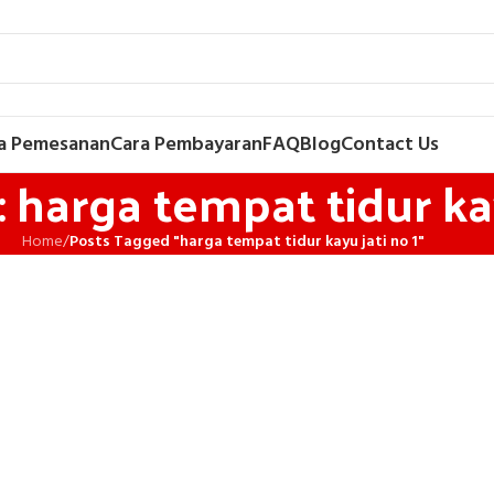
a Pemesanan
Cara Pembayaran
FAQ
Blog
Contact Us
 harga tempat tidur kay
Home
/
Posts Tagged "harga tempat tidur kayu jati no 1"