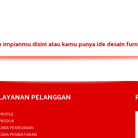
re impianmu disini atau kamu punya ide desain furni
LAYANAN PELANGGAN
PROFILE
PRODUK
CARA PEMESANAN
CARA PEMBAYARAN