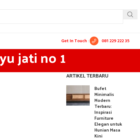
Get In Touch
:
081 229 222 35
u jati no 1
ARTIKEL TERBARU
Bufet
Minimalis
Modern
Terbaru:
Inspirasi
Furniture
Elegan untuk
Hunian Masa
Kini