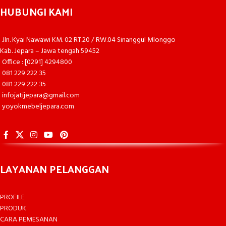
HUBUNGI KAMI
Jln. Kyai Nawawi KM. 02 RT.20 / RW.04 Sinanggul Mlonggo
Kab. Jepara – Jawa tengah 59452
Office : [0291] 4294800
081 229 222 35
081 229 222 35
infojatijepara@gmail.com
yoyokmebeljepara.com
LAYANAN PELANGGAN
PROFILE
PRODUK
CARA PEMESANAN