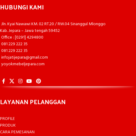
HUBUNGI KAMI
Jln. Kyai Nawawi KM. 02 RT.20 / RW.04 Sinanggul Mlonggo
Kab. Jepara – Jawa tengah 59452
Office : [0291] 4294800
081 229 222 35
081 229 222 35
infojatijepara@gmail.com
yoyokmebeljepara.com
LAYANAN PELANGGAN
PROFILE
PRODUK
CARA PEMESANAN