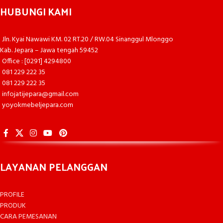
HUBUNGI KAMI
Jln. Kyai Nawawi KM. 02 RT.20 / RW.04 Sinanggul Mlonggo
Kab. Jepara – Jawa tengah 59452
Office : [0291] 4294800
081 229 222 35
081 229 222 35
infojatijepara@gmail.com
yoyokmebeljepara.com
LAYANAN PELANGGAN
PROFILE
PRODUK
CARA PEMESANAN