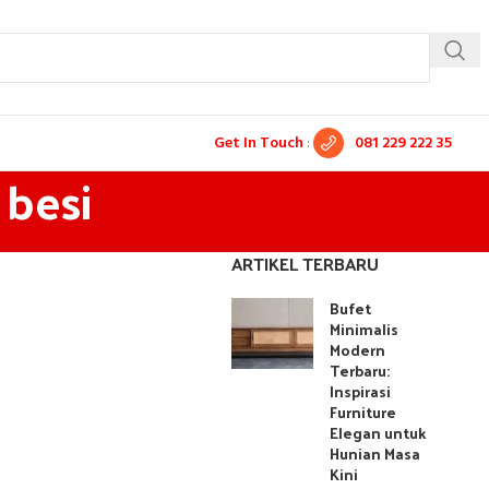
Get In Touch
:
081 229 222 35
 besi
ARTIKEL TERBARU
Bufet
Minimalis
Modern
Terbaru:
Inspirasi
Furniture
Elegan untuk
Hunian Masa
Kini