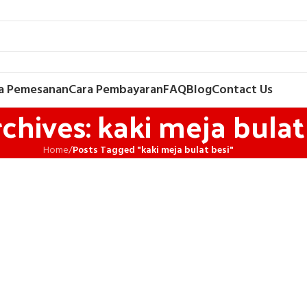
a Pemesanan
Cara Pembayaran
FAQ
Blog
Contact Us
chives: kaki meja bulat
Home
/
Posts Tagged "kaki meja bulat besi"