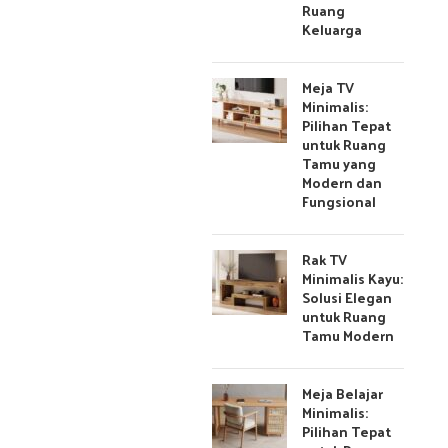
Ruang
Keluarga
Meja TV
Minimalis:
Pilihan Tepat
untuk Ruang
Tamu yang
Modern dan
Fungsional
Rak TV
Minimalis Kayu:
Solusi Elegan
untuk Ruang
Tamu Modern
Meja Belajar
Minimalis:
Pilihan Tepat