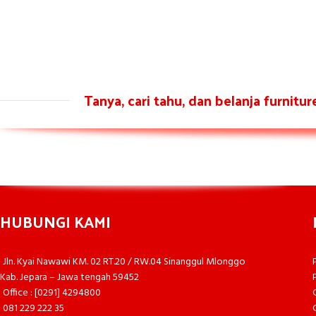
Tanya, cari tahu, dan belanja furnitu
HUBUNGI KAMI
Jln. Kyai Nawawi KM. 02 RT.20 / RW.04 Sinanggul Mlonggo
Kab. Jepara – Jawa tengah 59452
Office : [0291] 4294800
081 229 222 35