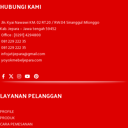
HUBUNGI KAMI
Jln. Kyai Nawawi KM. 02 RT.20 / RW.04 Sinanggul Mlonggo
Kab. Jepara – Jawa tengah 59452
Office : [0291] 4294800
081 229 222 35
081 229 222 35
infojatijepara@gmail.com
yoyokmebeljepara.com
LAYANAN PELANGGAN
PROFILE
PRODUK
CARA PEMESANAN