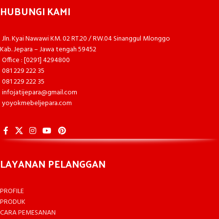
HUBUNGI KAMI
Jln. Kyai Nawawi KM. 02 RT.20 / RW.04 Sinanggul Mlonggo
Kab. Jepara – Jawa tengah 59452
Office : [0291] 4294800
081 229 222 35
081 229 222 35
infojatijepara@gmail.com
yoyokmebeljepara.com
LAYANAN PELANGGAN
PROFILE
PRODUK
CARA PEMESANAN