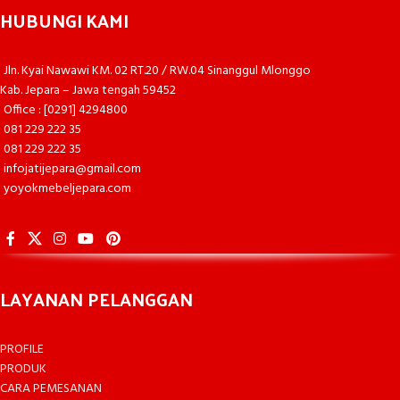
HUBUNGI KAMI
Jln. Kyai Nawawi KM. 02 RT.20 / RW.04 Sinanggul Mlonggo
Kab. Jepara – Jawa tengah 59452
Office : [0291] 4294800
081 229 222 35
081 229 222 35
infojatijepara@gmail.com
yoyokmebeljepara.com
LAYANAN PELANGGAN
PROFILE
PRODUK
CARA PEMESANAN