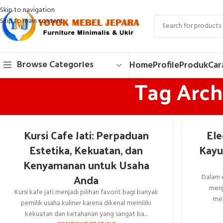
Skip to navigation
Skip to main content
Browse Categories
Home
Profile
Produk
Car
Tag Archi
Kursi Cafe Jati: Perpaduan
Ele
Estetika, Kekuatan, dan
Kayu
Kenyamanan untuk Usaha
Anda
Dalam e
menj
Kursi kafe jati menjadi pilihan favorit bagi banyak
men
pemilik usaha kuliner karena dikenal memiliki
kekuatan dan ketahanan yang sangat ba...