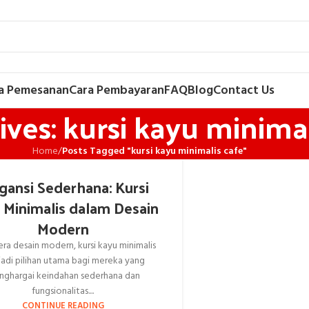
a Pemesanan
Cara Pembayaran
FAQ
Blog
Contact Us
ves: kursi kayu minimal
Home
/
Posts Tagged "kursi kayu minimalis cafe"
gansi Sederhana: Kursi
 Minimalis dalam Desain
Modern
ra desain modern, kursi kayu minimalis
adi pilihan utama bagi mereka yang
ghargai keindahan sederhana dan
fungsionalitas....
CONTINUE READING