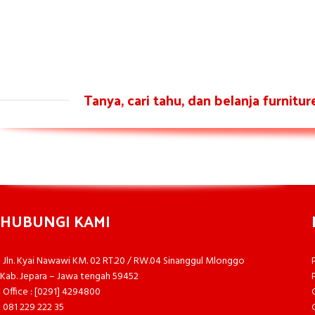
Tanya, cari tahu, dan belanja furnitu
HUBUNGI KAMI
Jln. Kyai Nawawi KM. 02 RT.20 / RW.04 Sinanggul Mlonggo
Kab. Jepara – Jawa tengah 59452
Office : [0291] 4294800
081 229 222 35