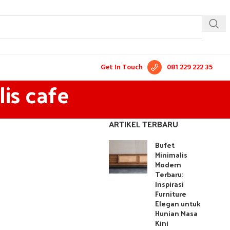
Get In Touch
:
081 229 222 35
is cafe
ARTIKEL TERBARU
Bufet
Minimalis
Modern
Terbaru:
Inspirasi
Furniture
Elegan untuk
Hunian Masa
Kini