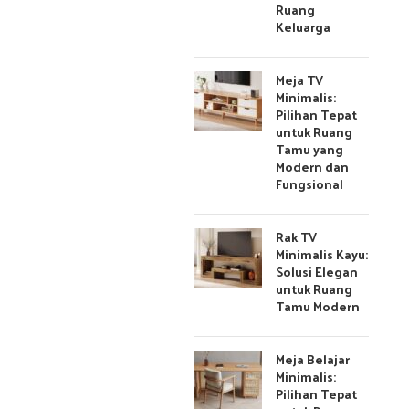
Ruang
Keluarga
Meja TV
Minimalis:
Pilihan Tepat
untuk Ruang
Tamu yang
Modern dan
Fungsional
Rak TV
Minimalis Kayu:
Solusi Elegan
untuk Ruang
Tamu Modern
Meja Belajar
Minimalis:
Pilihan Tepat