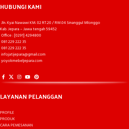
HUBUNGI KAMI
Jln. Kyai Nawawi KM. 02 RT.20 / RW.04 Sinanggul Mlonggo
Kab. Jepara – Jawa tengah 59452
Office : [0291] 4294800
081 229 222 35
081 229 222 35
infojatijepara@gmail.com
yoyokmebeljepara.com
LAYANAN PELANGGAN
PROFILE
PRODUK
CARA PEMESANAN