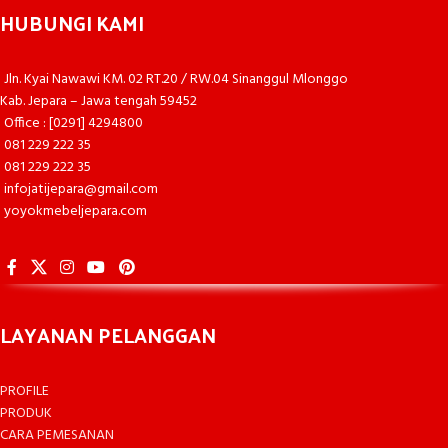
HUBUNGI KAMI
Jln. Kyai Nawawi KM. 02 RT.20 / RW.04 Sinanggul Mlonggo
Kab. Jepara – Jawa tengah 59452
Office : [0291] 4294800
081 229 222 35
081 229 222 35
infojatijepara@gmail.com
yoyokmebeljepara.com
LAYANAN PELANGGAN
PROFILE
PRODUK
CARA PEMESANAN